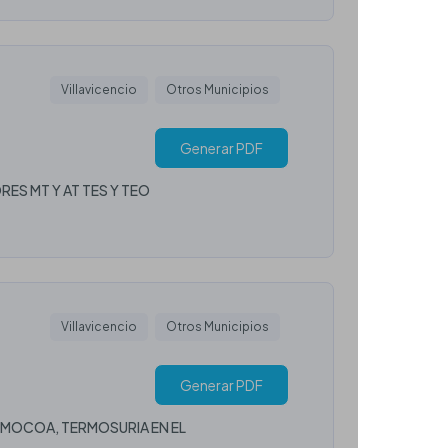
Villavicencio
Otros Municipios
Generar PDF
ES MT Y AT TES Y TEO
Villavicencio
Otros Municipios
Generar PDF
RMOCOA, TERMOSURIA EN EL