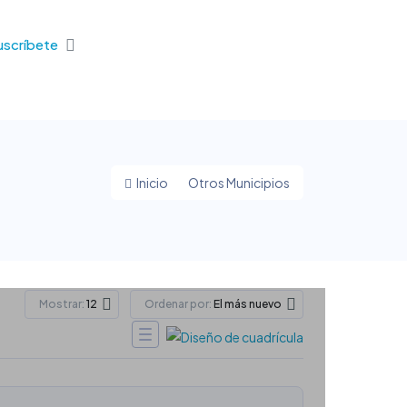
uscríbete
Inicio
Otros Municipios
Mostrar:
Ordenar por:
12
El más nuevo