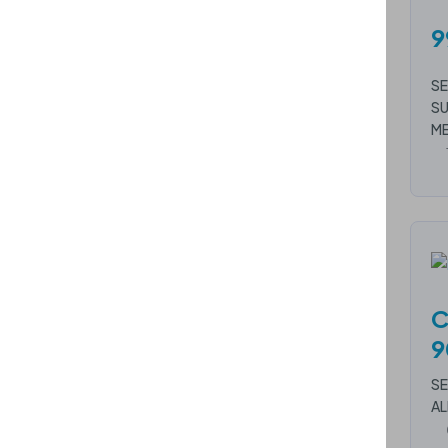
9
SE
SU
M
C
9
SE
AL