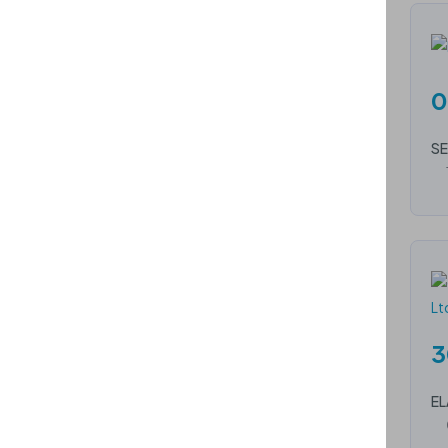
0
SE
3
EL