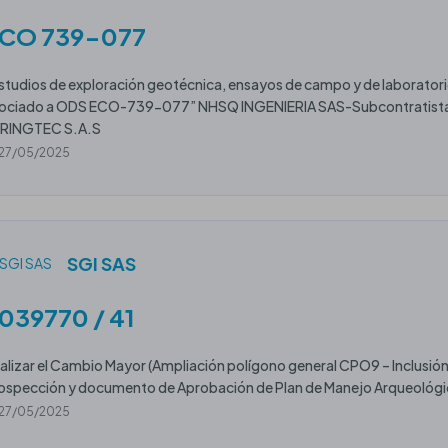
CO 739-077
studios de exploración geotécnica, ensayos de campo y de laboratori
ociado a ODS ECO-739-077” NHSQ INGENIERIA SAS-Subcontratista de
RINGTEC S.A.S
27/05/2025
SGI SAS
039770 / 41
alizar el Cambio Mayor (Ampliación polígono general CPO9 – Inclusió
ospección y documento de Aprobación de Plan de Manejo Arqueológic
27/05/2025