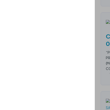
C
0
“P
PR
(M
CO