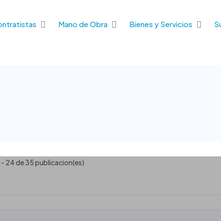
ontratistas
Mano de Obra
Bienes y Servicios
S
 - 24 de 35 publicacion(es)