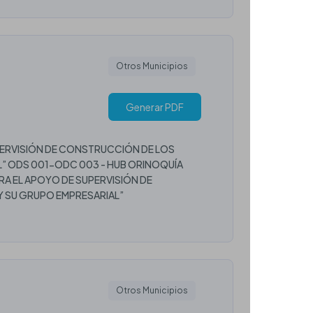
Otros Municipios
Generar PDF
PERVISIÓN DE CONSTRUCCIÓN DE LOS
” ODS 001-ODC 003 - HUB ORINOQUÍA
RA EL APOYO DE SUPERVISIÓN DE
 SU GRUPO EMPRESARIAL”
Otros Municipios