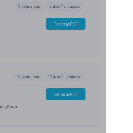
Villavicencio
Otros Municipios
Generar PDF
Villavicencio
Otros Municipios
Generar PDF
a y Suria