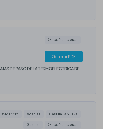
Otros Municipios
Generar PDF
CAJAS DE PASO DE LA TERMOELECTRICA DE
llavicencio
Acacías
Castilla La Nueva
Guamal
Otros Municipios