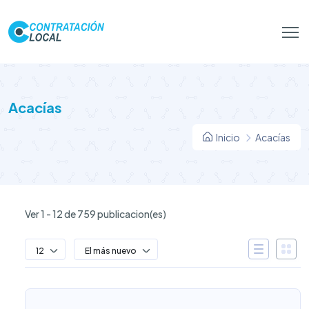
Acacías
Inicio
Acacías
Ver 1 - 12 de 759 publicacion(es)
12
El más nuevo