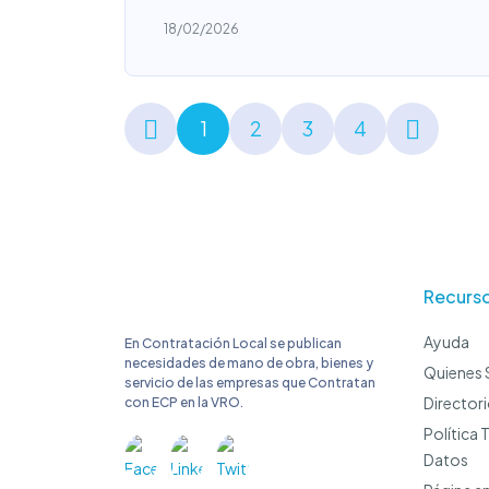
18/02/2026
1
2
3
4
Recurs
Ayuda
En Contratación Local se publican
necesidades de mano de obra, bienes y
Quienes
servicio de las empresas que Contratan
Director
con ECP en la VRO.
Política 
Datos