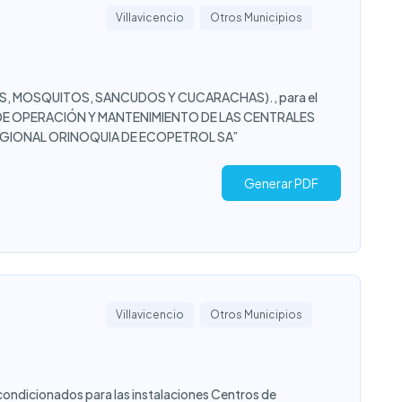
Villavicencio
Otros Municipios
S, MOSQUITOS, SANCUDOS Y CUCARACHAS)., para el
 DE OPERACIÓN Y MANTENIMIENTO DE LAS CENTRALES
EGIONAL ORINOQUIA DE ECOPETROL SA”
Generar PDF
Villavicencio
Otros Municipios
condicionados para las instalaciones Centros de