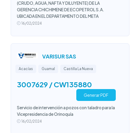
(CRUDO, AGUA, NAFTA Y DILUYENTE) DE LA
GERENCIA CHICHIMENE DE ECOPETROL S.A.
UBICADA EN EL DEPARTAMENTO DEL META
16/02/2024
VARISUR SAS
Acacías
Guamal
Castilla La Nueva
3007629 / CW135880
Generar PDF
Servicio de intervención a pozos con taladro para la
Vicepresidencia de Orinoquía
16/02/2024