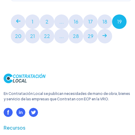
1
2
...
16
17
18
19
20
21
22
...
28
29
En Contratación Local se publican necesidades de mano de obra, bienes
y servicio de las empresas que Contratan con ECP en la VRO.
Recursos