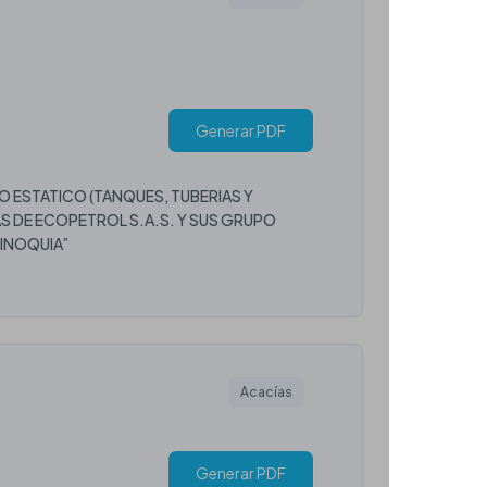
Generar PDF
 ESTATICO (TANQUES, TUBERIAS Y
AS DE ECOPETROL S.A.S. Y SUS GRUPO
INOQUIA”
Acacías
Generar PDF