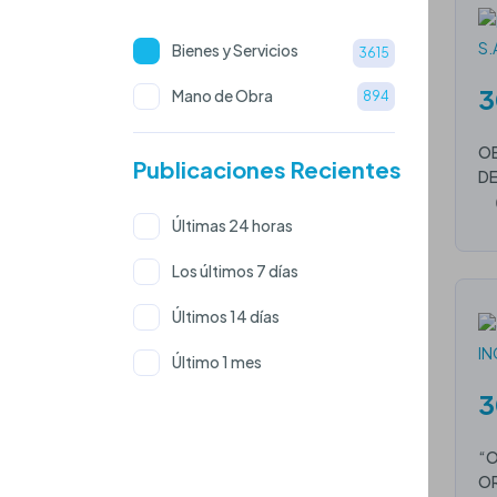
Bienes y Servicios
3615
3
Mano de Obra
894
OB
Publicaciones Recientes
DE
Últimas 24 horas
Los últimos 7 días
Últimos 14 días
Último 1 mes
3
“O
OR