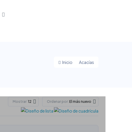
Inicio
Acacías
Mostrar:
Ordenar por:
12
El más nuevo