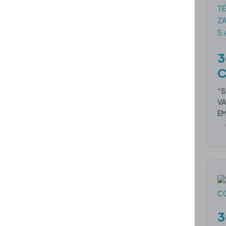
3
C
“S
VA
EM
3