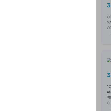
3
OB
MA
OR
3
" 
AM
PR
CH