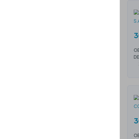
3
OB
DE
3
OB